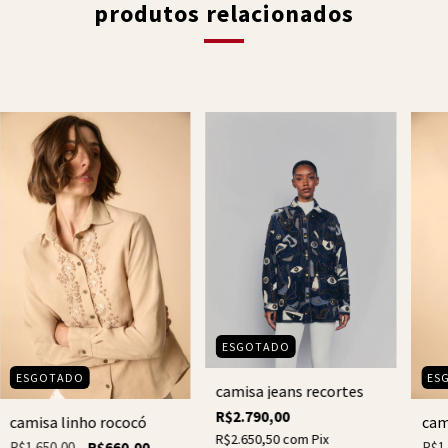
produtos relacionados
ESGOTADO
ESGOTADO
ES
camisa jeans recortes
R$2.790,00
camisa linho rococó
cam
R$2.650,50
com
Pix
R$1.650,00
R$660,00
R$1.