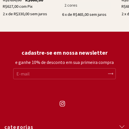
2 cores
R$627,00
com
Pix
R$6
2
x de
R$330,00
sem juros
2
x 
6
x de
R$465,00
sem juros
cadastre-se em nossa newsletter
e ganhe 10% de desconto em sua primeira compra
categorias