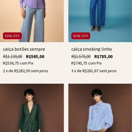
50
%
OFF
50
%
OFF
calça smoking linho
calça botões sempre
R$1.570,00
R$785,00
R$1.130,00
R$565,00
R$745,75
com
Pix
R$536,75
com
Pix
3
x de
R$261,67
sem juros
2
x de
R$282,50
sem juros