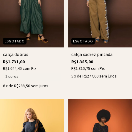
ESGOTADO
ESGOTADO
calça dobras
calça xadrez pintada
R$1.731,00
R$1.385,00
R$1.644,45
com
Pix
R$1.315,75
com
Pix
5
x de
R$277,00
sem juros
2 cores
6
x de
R$288,50
sem juros