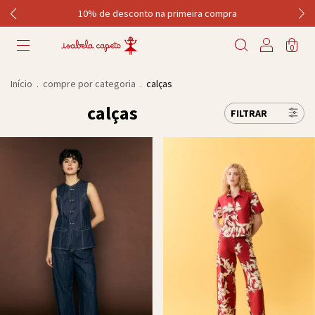
10% de desconto na primeira compra
0
Início
.
compre por categoria
.
calças
calças
FILTRAR