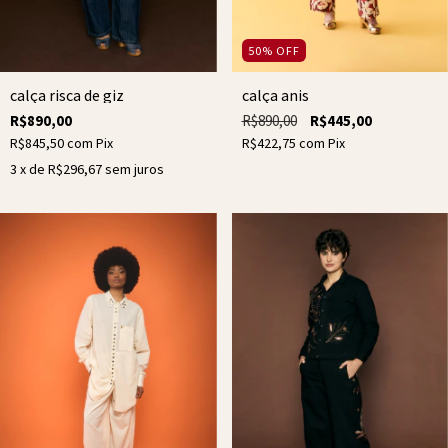
50
%
OFF
calça risca de giz
calça anis
R$890,00
R$890,00
R$445,00
R$845,50
com
Pix
R$422,75
com
Pix
3
x de
R$296,67
sem juros