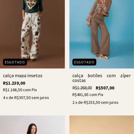
ESGOTADO
ESGOTADO
calça mapa insetos
calça botões com zíper
costas
R$1.230,00
R$1.268,00
R$507,00
R$1.168,50
com
Pix
R$481,65
com
Pix
4
x de
R$307,50
sem juros
2
x de
R$253,50
sem juros