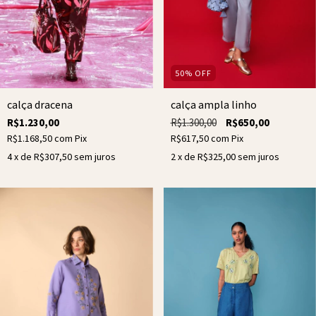
50
%
OFF
calça dracena
calça ampla linho
R$1.230,00
R$1.300,00
R$650,00
R$1.168,50
com
Pix
R$617,50
com
Pix
4
x de
R$307,50
sem juros
2
x de
R$325,00
sem juros