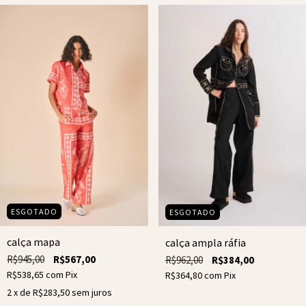
ESGOTADO
ESGOTADO
calça mapa
calça ampla ráfia
R$945,00
R$567,00
R$962,00
R$384,00
R$538,65
com
Pix
R$364,80
com
Pix
2
x de
R$283,50
sem juros