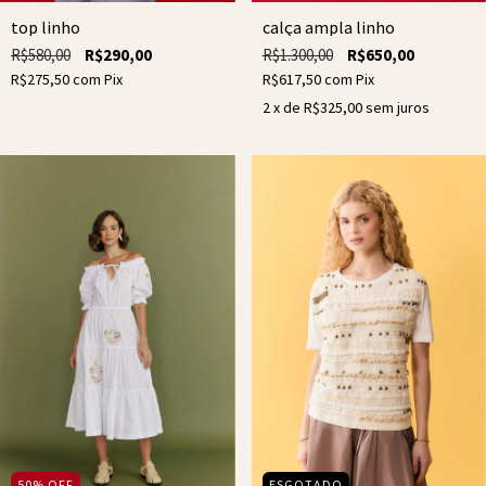
top linho
calça ampla linho
R$580,00
R$290,00
R$1.300,00
R$650,00
R$275,50
com
Pix
R$617,50
com
Pix
2
x de
R$325,00
sem juros
50
%
OFF
ESGOTADO