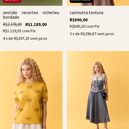
vestido recortes richelieu
camiseta textura
bordado
R$890,00
R$2.378,00
R$1.189,00
R$845,50
com
Pix
R$1.129,55
com
Pix
3
x de
R$296,67
sem juros
4
x de
R$297,25
sem juros