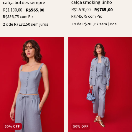
calça smoking linho
calça botões sempre
R$1.570,00
R$785,00
R$1.130,00
R$565,00
R$745,75
com
Pix
R$536,75
com
Pix
3
x de
R$261,67
sem juros
2
x de
R$282,50
sem juros
50
%
OFF
50
%
OFF