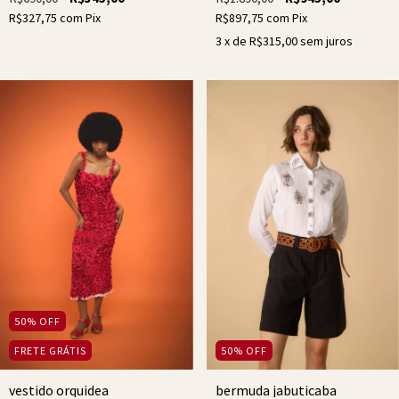
R$327,75
com
Pix
R$897,75
com
Pix
3
x de
R$315,00
sem juros
50
%
OFF
50
%
OFF
FRETE GRÁTIS
bermuda jabuticaba
vestido orquidea