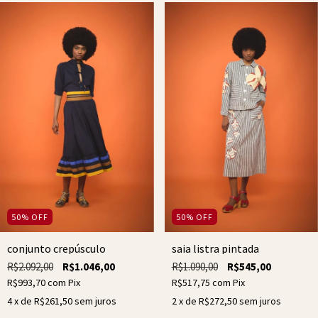
50
%
OFF
50
%
OFF
conjunto crepúsculo
saia listra pintada
R$2.092,00
R$1.046,00
R$1.090,00
R$545,00
R$993,70
com
Pix
R$517,75
com
Pix
4
x de
R$261,50
sem juros
2
x de
R$272,50
sem juros