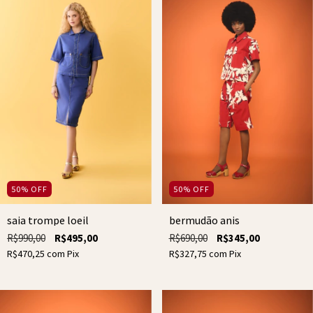
50
%
OFF
50
%
OFF
saia trompe loeil
bermudão anis
R$990,00
R$495,00
R$690,00
R$345,00
R$470,25
com
Pix
R$327,75
com
Pix