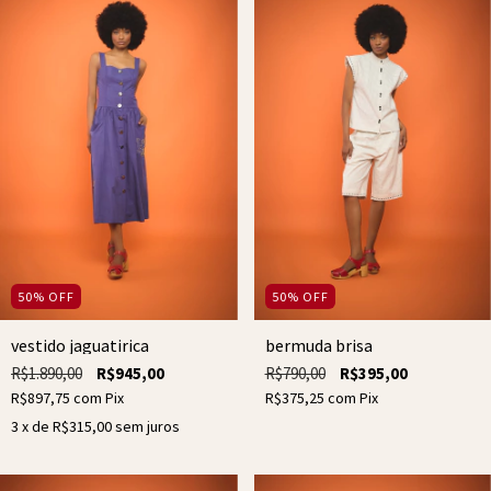
50
%
OFF
50
%
OFF
vestido jaguatirica
bermuda brisa
R$1.890,00
R$945,00
R$790,00
R$395,00
R$897,75
com
Pix
R$375,25
com
Pix
3
x de
R$315,00
sem juros