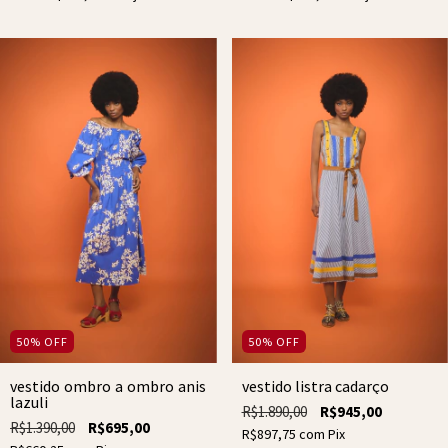
50
%
OFF
50
%
OFF
vestido ombro a ombro anis
vestido listra cadarço
lazuli
R$1.890,00
R$945,00
R$1.390,00
R$695,00
R$897,75
com
Pix