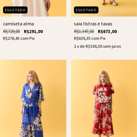
ESGOTADO
ESGOTADO
camiseta alma
saia listras e taxas
R$729,00
R$291,00
R$1.347,00
R$673,00
R$276,45
com
Pix
R$639,35
com
Pix
2
x de
R$336,50
sem juros