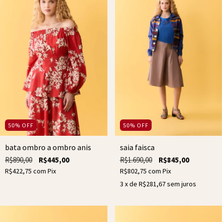
50
%
OFF
50
%
OFF
bata ombro a ombro anis
saia faisca
R$890,00
R$445,00
R$1.690,00
R$845,00
R$422,75
com
Pix
R$802,75
com
Pix
3
x de
R$281,67
sem juros