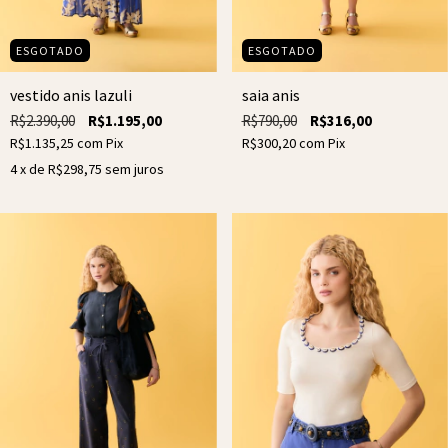
ESGOTADO
ESGOTADO
vestido anis lazuli
saia anis
R$2.390,00
R$1.195,00
R$790,00
R$316,00
R$1.135,25
com
Pix
R$300,20
com
Pix
4
x de
R$298,75
sem juros