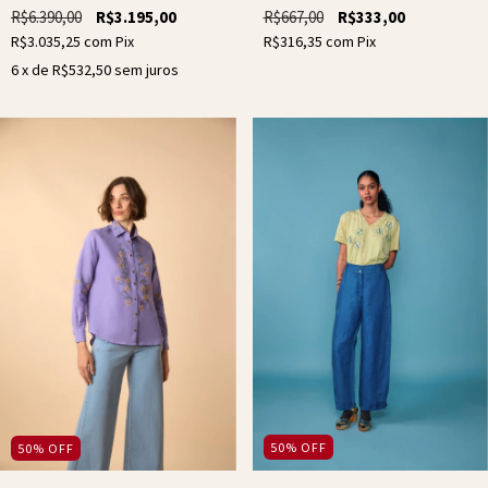
R$667,00
R$333,00
R$6.390,00
R$3.195,00
R$316,35
com
Pix
R$3.035,25
com
Pix
6
x de
R$532,50
sem juros
50
%
OFF
50
%
OFF