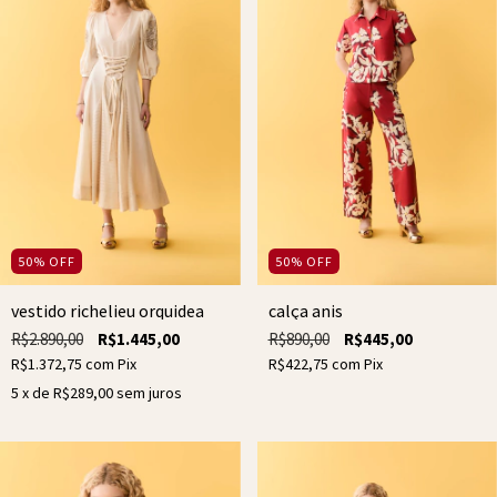
50
%
OFF
50
%
OFF
vestido richelieu orquidea
calça anis
R$2.890,00
R$1.445,00
R$890,00
R$445,00
R$1.372,75
com
Pix
R$422,75
com
Pix
5
x de
R$289,00
sem juros