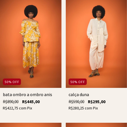
50
%
OFF
50
%
OFF
bata ombro a ombro anis
calça duna
R$890,00
R$445,00
R$590,00
R$295,00
R$422,75
com
Pix
R$280,25
com
Pix