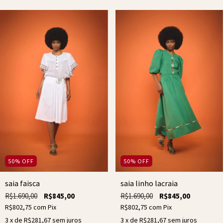
50
%
OFF
50
%
OFF
saia faisca
saia linho lacraia
R$1.690,00
R$845,00
R$1.690,00
R$845,00
R$802,75
com
Pix
R$802,75
com
Pix
3
x de
R$281,67
sem juros
3
x de
R$281,67
sem juros