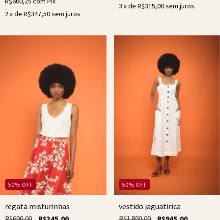
R$660,25
com
Pix
3
x de
R$315,00
sem juros
2
x de
R$347,50
sem juros
50
%
OFF
50
%
OFF
regata misturinhas
vestido jaguatirica
R$690,00
R$345,00
R$1.890,00
R$945,00