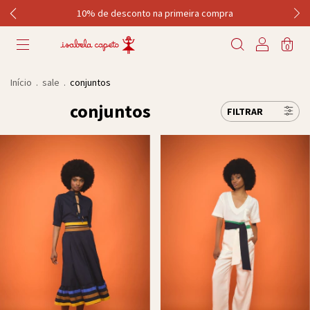
10% de desconto na primeira compra
0
Início
.
sale
.
conjuntos
conjuntos
FILTRAR