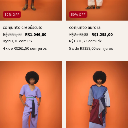
50
%
OFF
50
%
OFF
conjunto crepúsculo
conjunto aurora
R$2.092,00
R$1.046,00
R$2.590,00
R$1.295,00
R$993,70
com
Pix
R$1.230,25
com
Pix
4
x de
R$261,50
sem juros
5
x de
R$259,00
sem juros