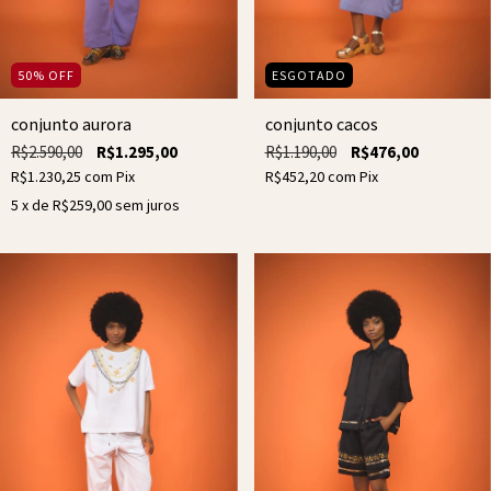
50
%
OFF
ESGOTADO
conjunto aurora
conjunto cacos
R$2.590,00
R$1.295,00
R$1.190,00
R$476,00
R$1.230,25
com
Pix
R$452,20
com
Pix
5
x de
R$259,00
sem juros