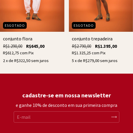
ESGOTADO
ESGOTADO
conjunto flora
conjunto trepadeira
R$1.290,00
R$645,00
R$2.790,00
R$1.395,00
R$612,75
com
Pix
R$1.325,25
com
Pix
2
x de
R$322,50
sem juros
5
x de
R$279,00
sem juros
cadastre-se em nossa newsletter
e ganhe 10% de desconto em sua primeira compra