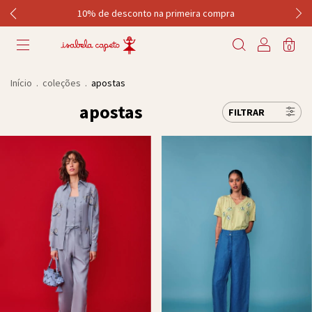
10% de desconto na primeira compra
0
Início
.
coleções
.
apostas
apostas
FILTRAR