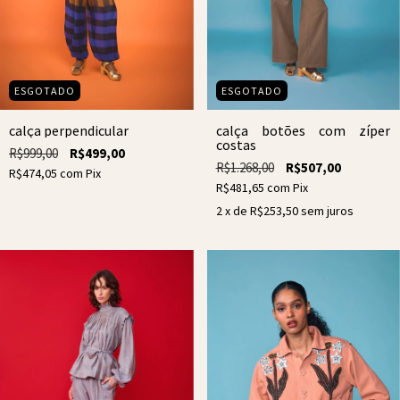
ESGOTADO
ESGOTADO
calça perpendicular
calça botões com zíper
costas
R$999,00
R$499,00
R$1.268,00
R$507,00
R$474,05
com
Pix
R$481,65
com
Pix
2
x de
R$253,50
sem juros