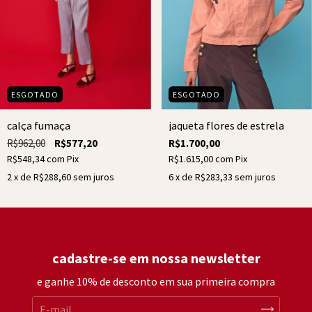
ESGOTADO
ESGOTADO
calça fumaça
jaqueta flores de estrela
R$962,00
R$577,20
R$1.700,00
R$548,34
com
Pix
R$1.615,00
com
Pix
2
x de
R$288,60
sem juros
6
x de
R$283,33
sem juros
cadastre-se em nossa newsletter
e ganhe 10% de desconto em sua primeira compra