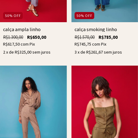
50
%
OFF
50
%
OFF
calça smoking linho
calça ampla linho
R$1.570,00
R$785,00
R$1.300,00
R$650,00
R$745,75
com
Pix
R$617,50
com
Pix
3
x de
R$261,67
sem juros
2
x de
R$325,00
sem juros