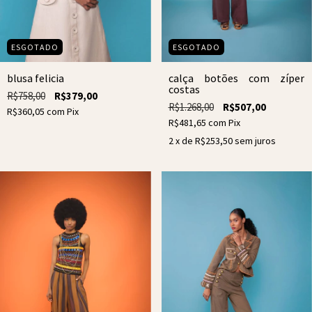
ESGOTADO
ESGOTADO
calça botões com zíper
blusa felicia
costas
R$758,00
R$379,00
R$1.268,00
R$507,00
R$360,05
com
Pix
R$481,65
com
Pix
2
x de
R$253,50
sem juros