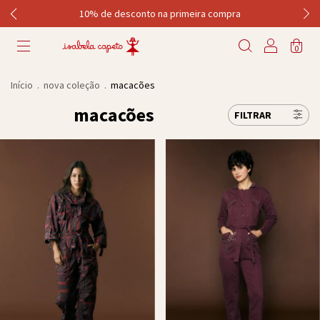
10% de desconto na primeira compra
0
Início
.
nova coleção
.
macacões
macacões
FILTRAR