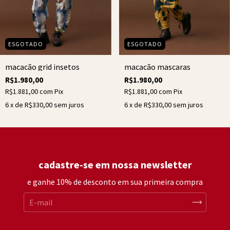
ESGOTADO
ESGOTADO
macacão grid insetos
macacão mascaras
R$1.980,00
R$1.980,00
R$1.881,00
com
Pix
R$1.881,00
com
Pix
6
x de
R$330,00
sem juros
6
x de
R$330,00
sem juros
cadastre-se em nossa newsletter
e ganhe 10% de desconto em sua primeira compra