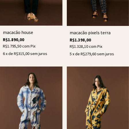
macacão house
macacão pixels terra
R$1.890,00
R$1.398,00
R$1.795,50
com
Pix
R$1.328,10
com
Pix
6
x de
R$315,00
sem juros
5
x de
R$279,60
sem juros