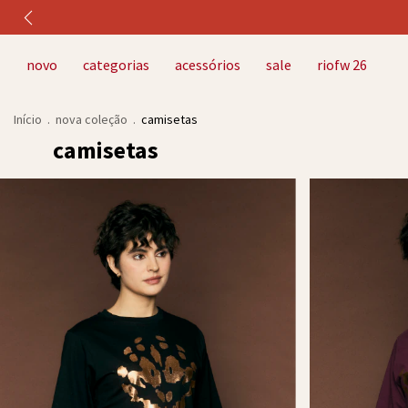
novo
categorias
acessórios
sale
riofw 26
Início
.
nova coleção
.
camisetas
camisetas