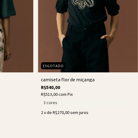
ESGOTADO
camiseta flor de miçanga
R$540,00
R$513,00
com
Pix
3 cores
2
x de
R$270,00
sem juros