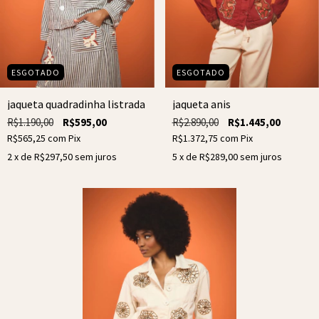
ESGOTADO
ESGOTADO
jaqueta quadradinha listrada
jaqueta anis
R$1.190,00
R$595,00
R$2.890,00
R$1.445,00
R$565,25
com
Pix
R$1.372,75
com
Pix
2
x de
R$297,50
sem juros
5
x de
R$289,00
sem juros