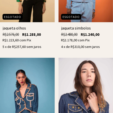
ESGOTADO
ESGOTADO
jaqueta olhos
jaqueta simbolos
R$2.576,00
R$1.288,00
R$2.480,00
R$1.240,00
R$1.223,60
com
Pix
R$1.178,00
com
Pix
5
x de
R$257,60
sem juros
4
x de
R$310,00
sem juros