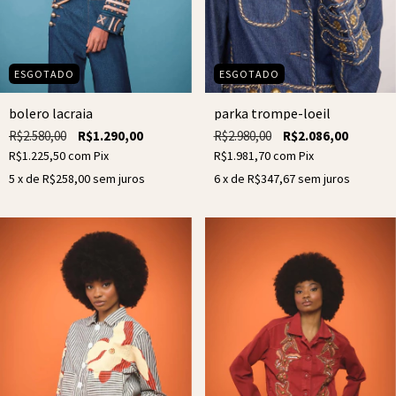
ESGOTADO
ESGOTADO
parka trompe-loeil
bolero lacraia
R$2.980,00
R$2.086,00
R$2.580,00
R$1.290,00
R$1.981,70
com
Pix
R$1.225,50
com
Pix
6
x de
R$347,67
sem juros
5
x de
R$258,00
sem juros