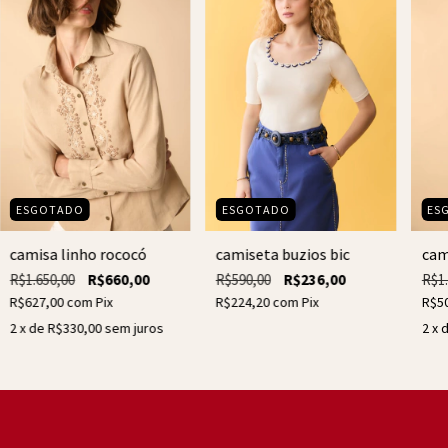
ESGOTADO
ESGOTADO
ES
camisa linho rococó
camiseta buzios bic
cam
R$1.650,00
R$660,00
R$590,00
R$236,00
R$1.
R$627,00
com
Pix
R$224,20
com
Pix
R$5
2
x de
R$330,00
sem juros
2
x 