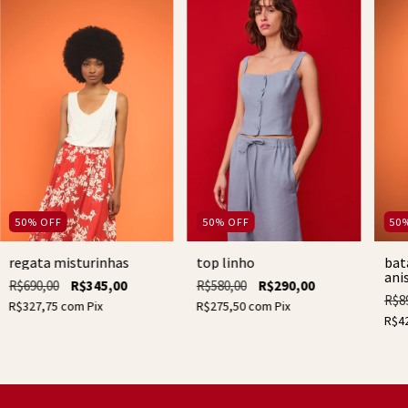
50
%
OFF
50
%
OFF
50
top linho
regata misturinhas
bat
ani
R$580,00
R$290,00
R$690,00
R$345,00
R$8
R$275,50
com
Pix
R$327,75
com
Pix
R$4