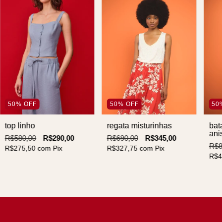
50
%
OFF
50
%
OFF
50
top linho
regata misturinhas
bat
ani
R$580,00
R$290,00
R$690,00
R$345,00
R$8
R$275,50
com
Pix
R$327,75
com
Pix
R$4