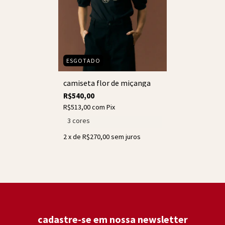
ESGOTADO
camiseta flor de miçanga
R$540,00
R$513,00
com
Pix
3 cores
2
x de
R$270,00
sem juros
cadastre-se em nossa newsletter