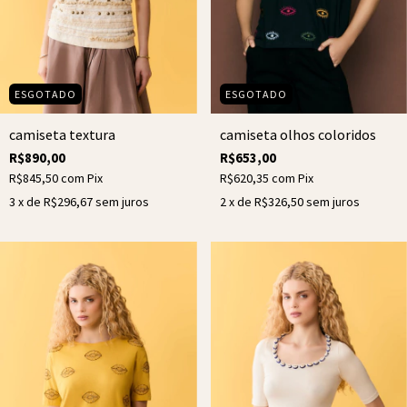
ESGOTADO
ESGOTADO
camiseta olhos coloridos
camiseta textura
R$653,00
R$890,00
R$620,35
com
Pix
R$845,50
com
Pix
2
x de
R$326,50
sem juros
3
x de
R$296,67
sem juros