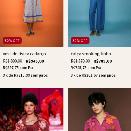
50
%
OFF
50
%
OFF
calça smoking linho
vestido listra cadarço
R$1.570,00
R$785,00
R$1.890,00
R$945,00
R$745,75
com
Pix
R$897,75
com
Pix
3
x de
R$261,67
sem juros
3
x de
R$315,00
sem juros