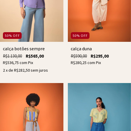
50
%
OFF
50
%
OFF
calça botões sempre
calça duna
R$1.130,00
R$565,00
R$590,00
R$295,00
R$536,75
com
Pix
R$280,25
com
Pix
2
x de
R$282,50
sem juros