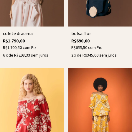
colete dracena
bolsa flor
R$1.790,00
R$690,00
R$1.700,50
com
Pix
R$655,50
com
Pix
6
x de
R$298,33
sem juros
2
x de
R$345,00
sem juros