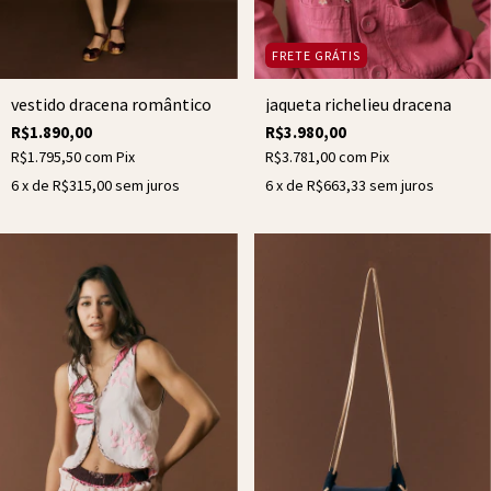
FRETE GRÁTIS
vestido dracena romântico
jaqueta richelieu dracena
R$1.890,00
R$3.980,00
R$1.795,50
com
Pix
R$3.781,00
com
Pix
6
x de
R$315,00
sem juros
6
x de
R$663,33
sem juros