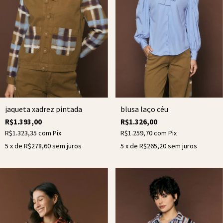
jaqueta xadrez pintada
blusa laço céu
R$1.393,00
R$1.326,00
R$1.323,35
com
Pix
R$1.259,70
com
Pix
5
x de
R$278,60
sem juros
5
x de
R$265,20
sem juros