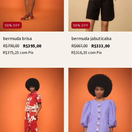
50
%
OFF
50
%
OFF
bermuda jabuticaba
bermuda brisa
R$667,00
R$333,00
R$790,00
R$395,00
R$316,35
com
Pix
R$375,25
com
Pix