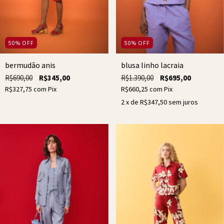
50
%
OFF
50
%
OFF
bermudão anis
blusa linho lacraia
R$690,00
R$345,00
R$1.390,00
R$695,00
R$327,75
com
Pix
R$660,25
com
Pix
2
x de
R$347,50
sem juros