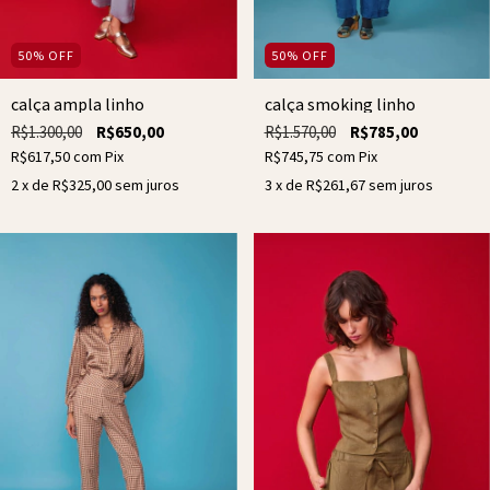
50
%
OFF
50
%
OFF
calça smoking linho
calça ampla linho
R$1.570,00
R$785,00
R$1.300,00
R$650,00
R$745,75
com
Pix
R$617,50
com
Pix
3
x de
R$261,67
sem juros
2
x de
R$325,00
sem juros