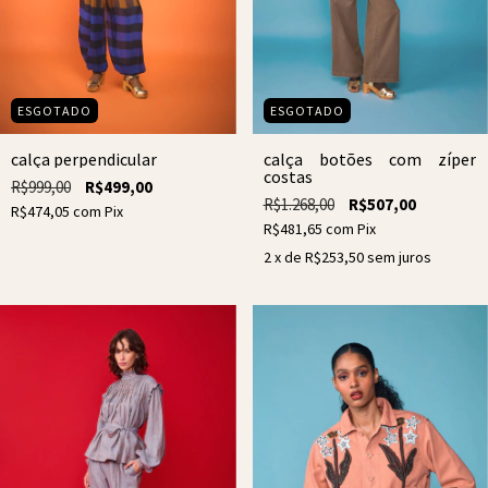
ESGOTADO
ESGOTADO
calça perpendicular
calça botões com zíper
costas
R$999,00
R$499,00
R$1.268,00
R$507,00
R$474,05
com
Pix
R$481,65
com
Pix
2
x de
R$253,50
sem juros