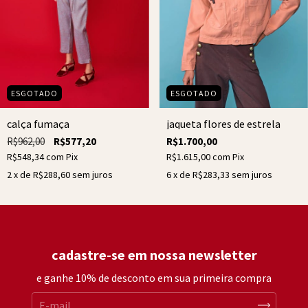
ESGOTADO
ESGOTADO
calça fumaça
jaqueta flores de estrela
R$962,00
R$577,20
R$1.700,00
R$548,34
com
Pix
R$1.615,00
com
Pix
2
x de
R$288,60
sem juros
6
x de
R$283,33
sem juros
cadastre-se em nossa newsletter
e ganhe 10% de desconto em sua primeira compra