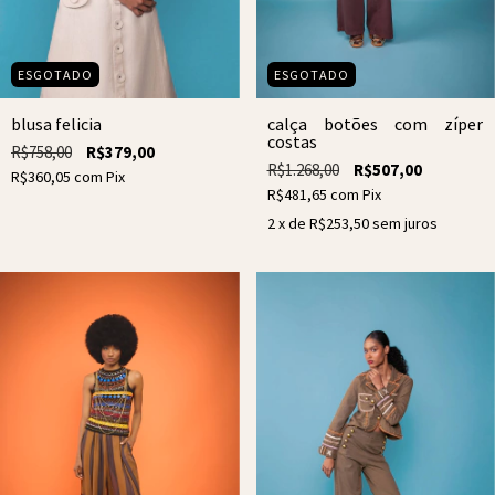
ESGOTADO
ESGOTADO
calça botões com zíper
blusa felicia
costas
R$758,00
R$379,00
R$1.268,00
R$507,00
R$360,05
com
Pix
R$481,65
com
Pix
2
x de
R$253,50
sem juros