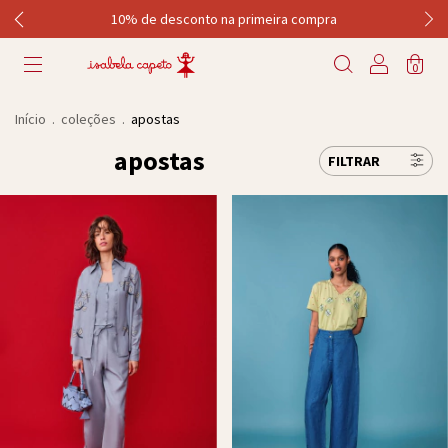
10% de desconto na primeira compra
0
Início
.
coleções
.
apostas
apostas
FILTRAR