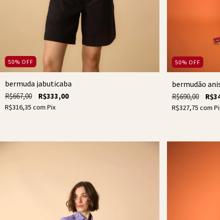
50
%
OFF
50
%
OFF
bermuda jabuticaba
bermudão ani
R$667,00
R$333,00
R$690,00
R$3
R$316,35
com
Pix
R$327,75
com
Pi