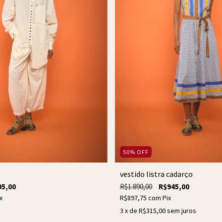
50
%
OFF
vestido listra cadarço
95,00
R$1.890,00
R$945,00
x
R$897,75
com
Pix
3
x de
R$315,00
sem juros