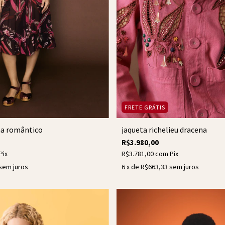
FRETE GRÁTIS
na romântico
jaqueta richelieu dracena
R$3.980,00
Pix
R$3.781,00
com
Pix
sem juros
6
x de
R$663,33
sem juros