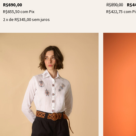
R$890,00
R$4
R$690,00
R$422,75
com
Pi
R$655,50
com
Pix
2
x de
R$345,00
sem juros