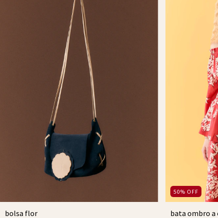
50
%
OFF
bata ombro a
bolsa flor