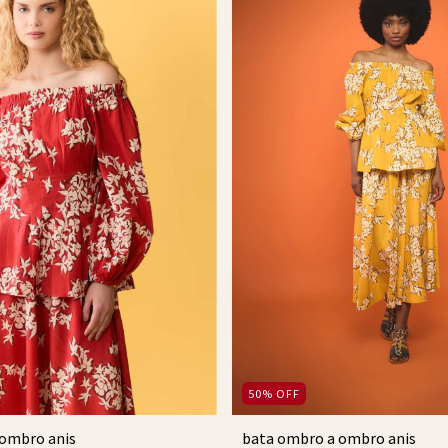
50
%
OFF
 ombro anis
bata ombro a ombro anis