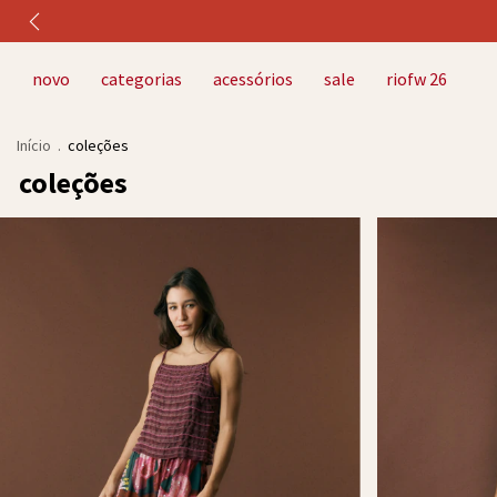
novo
categorias
acessórios
sale
riofw 26
Início
.
coleções
coleções