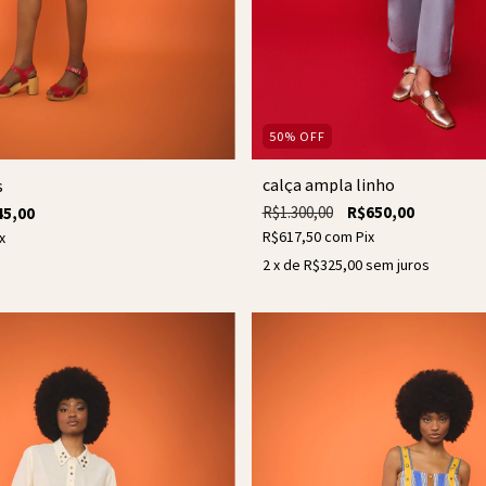
50
%
OFF
calça ampla linho
s
R$1.300,00
R$650,00
45,00
R$617,50
com
Pix
x
2
x de
R$325,00
sem juros