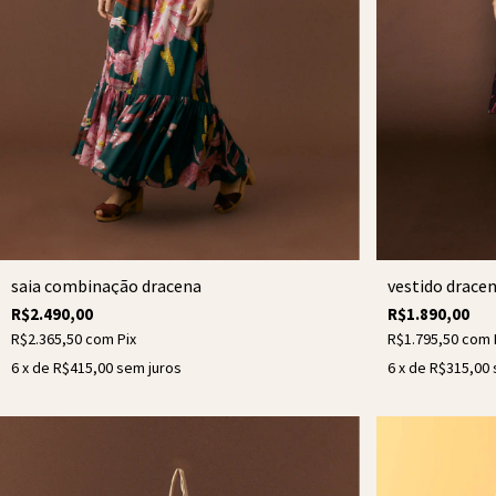
saia combinação dracena
vestido drace
R$2.490,00
R$1.890,00
R$2.365,50
com
Pix
R$1.795,50
com
6
x de
R$415,00
sem juros
6
x de
R$315,00