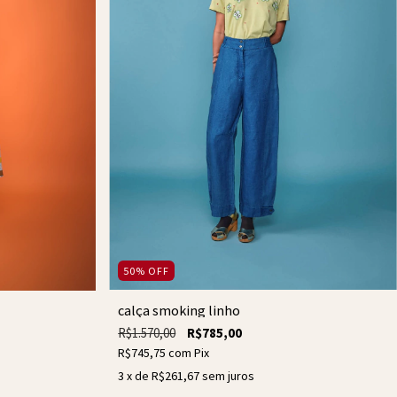
50
%
OFF
calça smoking linho
R$1.570,00
R$785,00
R$745,75
com
Pix
3
x de
R$261,67
sem juros