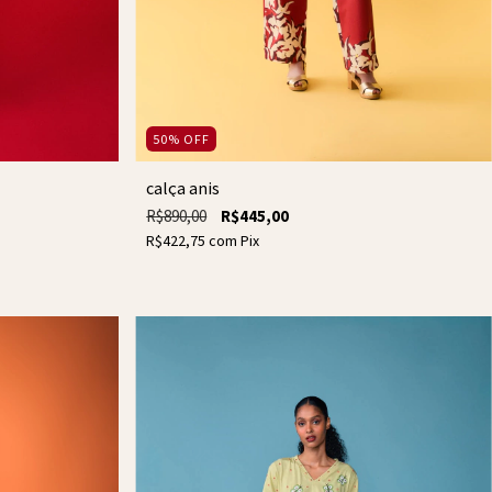
50
%
OFF
calça anis
R$890,00
R$445,00
R$422,75
com
Pix