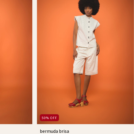
50
%
OFF
bermuda brisa