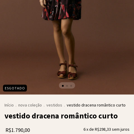
ESGOTADO
Início
.
nova coleção
.
vestidos
.
vestido dracena romântico curto
vestido dracena romântico curto
R$1.790,00
6
x de
R$298,33
sem juros