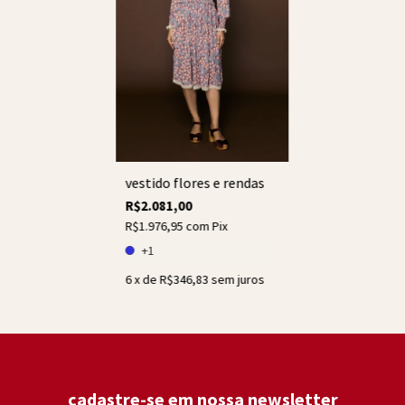
vestido flores e rendas
R$2.081,00
R$1.976,95
com
Pix
+1
6
x de
R$346,83
sem juros
cadastre-se em nossa newsletter