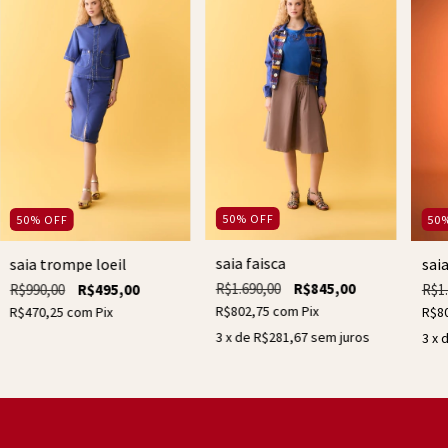
50
%
OFF
50
%
OFF
50
saia faisca
saia trompe loeil
saia
R$1.690,00
R$845,00
R$990,00
R$495,00
R$1.
R$802,75
com
Pix
R$470,25
com
Pix
R$8
3
x de
R$281,67
sem juros
3
x 