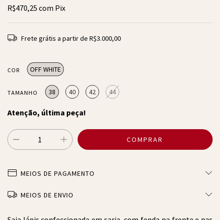
R$470,25
com
Pix
Frete grátis
a partir de
R$3.000,00
OFF WHITE
COR
38
40
42
44
TAMANHO
Atenção, última peça!
MEIOS DE PAGAMENTO
MEIOS DE ENVIO
Saia lápis confeccionada em sarja, com fenda na frente e nas