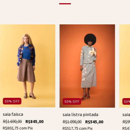
50
%
OFF
50
%
OFF
50
saia faisca
saia listra pintada
sai
R$1.690,00
R$845,00
R$1.090,00
R$545,00
R$9
R$802,75
com
Pix
R$517,75
com
Pix
R$4