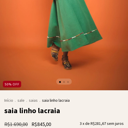
50
%
OFF
Início
.
sale
.
saias
.
saia linho lacraia
saia linho lacraia
R$1.690,00
R$845,00
3
x de
R$281,67
sem juros