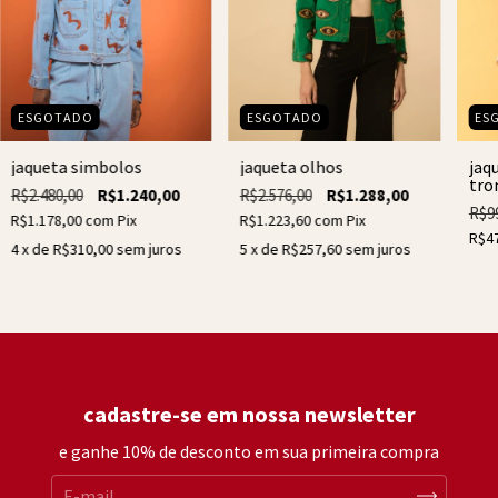
ESGOTADO
ESGOTADO
ES
jaqueta olhos
jaqueta simbolos
jaq
tro
R$2.576,00
R$1.288,00
R$2.480,00
R$1.240,00
R$9
R$1.223,60
com
Pix
R$1.178,00
com
Pix
R$4
5
x de
R$257,60
sem juros
4
x de
R$310,00
sem juros
cadastre-se em nossa newsletter
e ganhe 10% de desconto em sua primeira compra