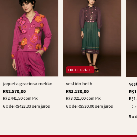
FRETE GRÁTIS
jaqueta graciosa mekko
vestido beth
ves
R$2.570,00
R$3.180,00
R$1
R$2.441,50
com
Pix
R$3.021,00
com
Pix
R$1
6
x de
R$428,33
sem juros
6
x de
R$530,00
sem juros
2 
5
x 