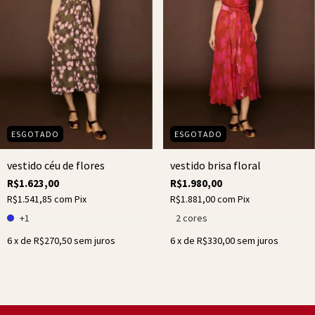
ESGOTADO
ESGOTADO
vestido brisa floral
vestido céu de flores
R$1.980,00
R$1.623,00
R$1.881,00
com
Pix
R$1.541,85
com
Pix
2 cores
+1
6
x de
R$330,00
sem juros
6
x de
R$270,50
sem juros