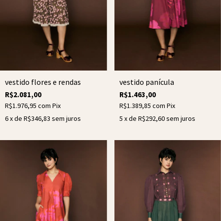
vestido flores e rendas
vestido panícula
R$2.081,00
R$1.463,00
R$1.976,95
com
Pix
R$1.389,85
com
Pix
6
x de
R$346,83
sem juros
5
x de
R$292,60
sem juros