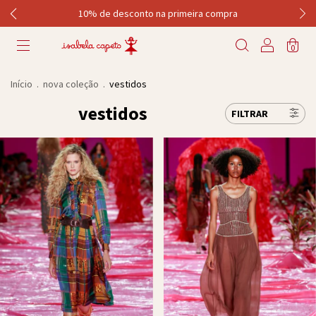
10% de desconto na primeira compra
0
Início
.
nova coleção
.
vestidos
vestidos
FILTRAR