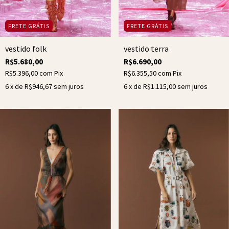
FRETE GRÁTIS
FRETE GRÁTIS
vestido terra
vestido folk
R$6.690,00
R$5.680,00
R$6.355,50
com
Pix
R$5.396,00
com
Pix
6
x de
R$1.115,00
sem juros
6
x de
R$946,67
sem juros