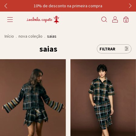
10% de desconto na primeira compra
0
Início
.
nova coleção
.
saias
saias
FILTRAR