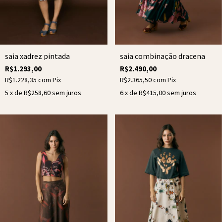
saia xadrez pintada
saia combinação dracena
R$1.293,00
R$2.490,00
R$1.228,35
com
Pix
R$2.365,50
com
Pix
5
x de
R$258,60
sem juros
6
x de
R$415,00
sem juros