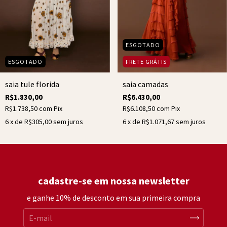
ESGOTADO
ESGOTADO
FRETE GRÁTIS
saia tule florida
saia camadas
R$1.830,00
R$6.430,00
R$1.738,50
com
Pix
R$6.108,50
com
Pix
6
x de
R$305,00
sem juros
6
x de
R$1.071,67
sem juros
cadastre-se em nossa newsletter
e ganhe 10% de desconto em sua primeira compra