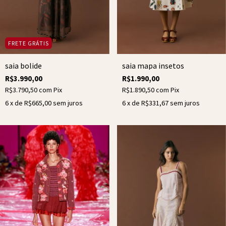
FRETE GRÁTIS
saia bolide
saia mapa insetos
R$3.990,00
R$1.990,00
R$3.790,50
com
Pix
R$1.890,50
com
Pix
6
x de
R$665,00
sem juros
6
x de
R$331,67
sem juros