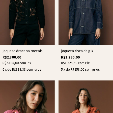
jaqueta dracena metais
jaqueta risca de giz
R$2.300,00
R$1.290,00
R$2.185,00
com
Pix
R$1.225,50
com
Pix
6
x de
R$383,33
sem juros
5
x de
R$258,00
sem juros