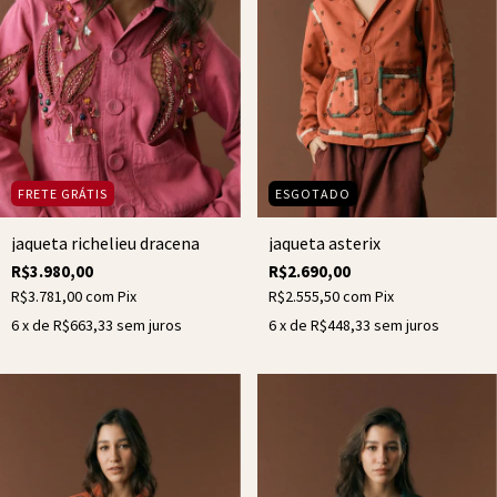
FRETE GRÁTIS
ESGOTADO
jaqueta richelieu dracena
jaqueta asterix
R$3.980,00
R$2.690,00
R$3.781,00
com
Pix
R$2.555,50
com
Pix
6
x de
R$663,33
sem juros
6
x de
R$448,33
sem juros