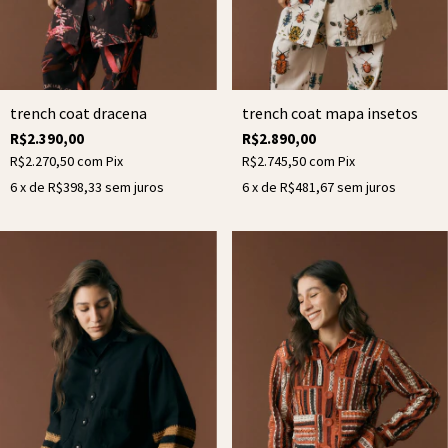
trench coat dracena
trench coat mapa insetos
R$2.390,00
R$2.890,00
R$2.270,50
com
Pix
R$2.745,50
com
Pix
6
x de
R$398,33
sem juros
6
x de
R$481,67
sem juros