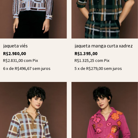
jaqueta viés
jaqueta manga curta xadrez
R$2.980,00
R$1.395,00
R$2.831,00
com
Pix
R$1.325,25
com
Pix
6
x de
R$496,67
sem juros
5
x de
R$279,00
sem juros