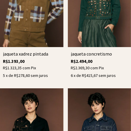
jaqueta xadrez pintada
jaqueta concretismo
R$1.393,00
R$2.494,00
R$1.323,35
com
Pix
R$2.369,30
com
Pix
5
x de
R$278,60
sem juros
6
x de
R$415,67
sem juros