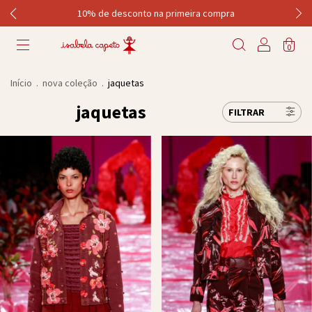
10% de desconto na primeira compra
0
Início
.
nova coleção
.
jaquetas
jaquetas
FILTRAR