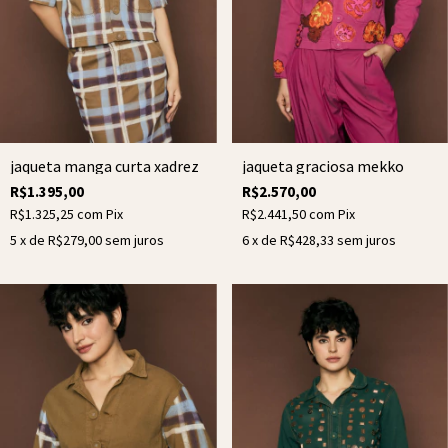
jaqueta manga curta xadrez
jaqueta graciosa mekko
R$1.395,00
R$2.570,00
R$1.325,25
com
Pix
R$2.441,50
com
Pix
5
x de
R$279,00
sem juros
6
x de
R$428,33
sem juros