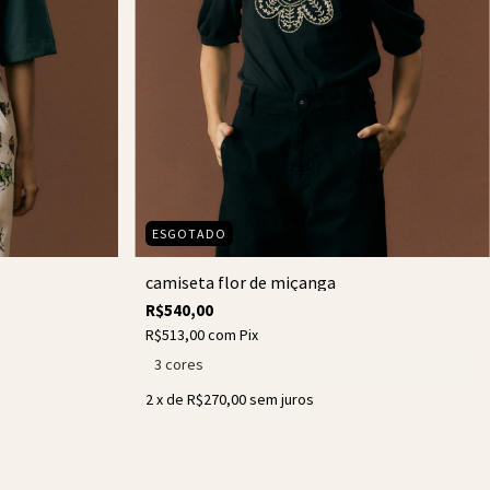
ESGOTADO
camiseta flor de miçanga
R$540,00
R$513,00
com
Pix
3 cores
2
x de
R$270,00
sem juros