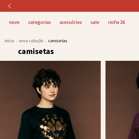
novo
categorias
acessórios
sale
riofw 26
Início
.
nova coleção
.
camisetas
camisetas