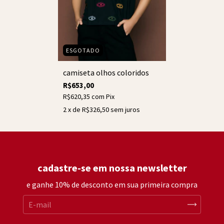
ESGOTADO
camiseta olhos coloridos
R$653,00
R$620,35
com
Pix
2
x de
R$326,50
sem juros
cadastre-se em nossa newsletter
e ganhe 10% de desconto em sua primeira compra