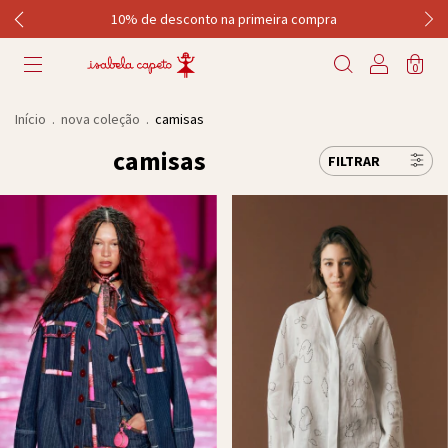
10% de desconto na primeira compra
0
Início
.
nova coleção
.
camisas
camisas
FILTRAR