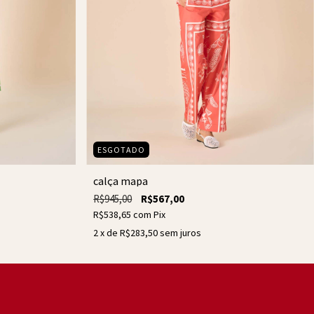
ESGOTADO
calça mapa
R$945,00
R$567,00
R$538,65
com
Pix
2
x de
R$283,50
sem juros