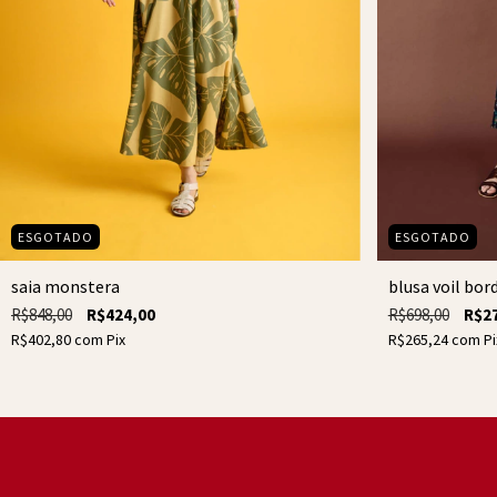
ESGOTADO
ESGOTADO
saia monstera
blusa voil bor
R$848,00
R$424,00
R$698,00
R$2
R$402,80
com
Pix
R$265,24
com
Pi