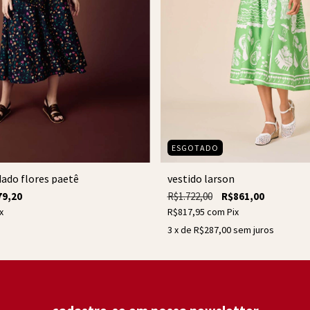
ESGOTADO
dado flores paetê
vestido larson
79,20
R$1.722,00
R$861,00
x
R$817,95
com
Pix
3
x de
R$287,00
sem juros