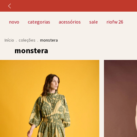
novo
categorias
acessórios
sale
riofw 26
Início
.
coleções
.
monstera
monstera