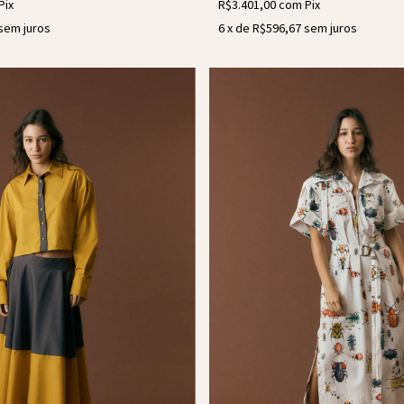
Pix
R$3.401,00
com
Pix
sem juros
6
x de
R$596,67
sem juros