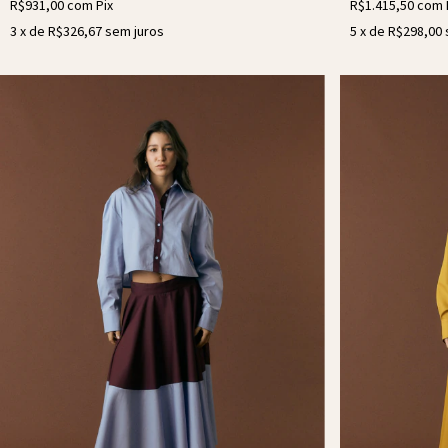
R$931,00
com
Pix
R$1.415,50
com
3
x de
R$326,67
sem juros
5
x de
R$298,00