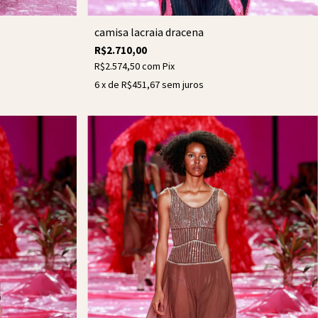
camisa lacraia dracena
R$2.710,00
R$2.574,50
com
Pix
6
x de
R$451,67
sem juros