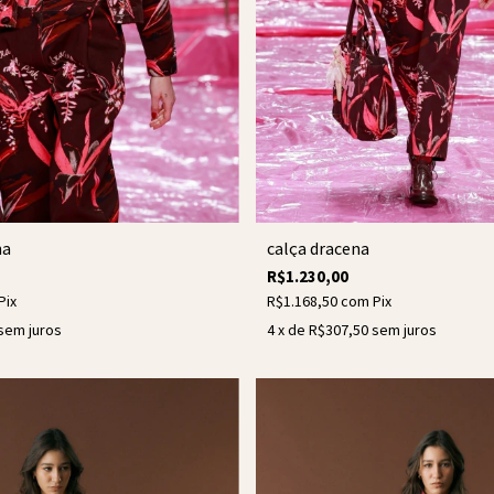
na
calça dracena
R$1.230,00
Pix
R$1.168,50
com
Pix
sem juros
4
x de
R$307,50
sem juros