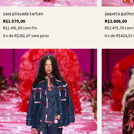
jaqueta galho
saia plissada tartan
R$2.606,00
R$1.570,00
R$2.475,70
com
R$1.491,50
com
Pix
6
x de
R$434,33
6
x de
R$261,67
sem juros