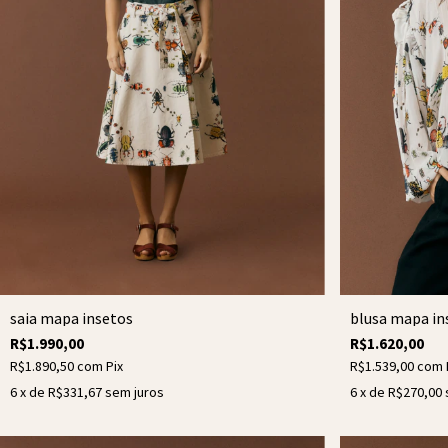
saia mapa insetos
blusa mapa in
R$1.990,00
R$1.620,00
R$1.890,50
com
Pix
R$1.539,00
com
6
x de
R$331,67
sem juros
6
x de
R$270,00