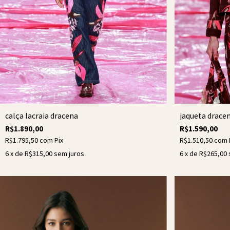
calça lacraia dracena
jaqueta drace
R$1.890,00
R$1.590,00
R$1.795,50
com
Pix
R$1.510,50
com
6
x de
R$315,00
sem juros
6
x de
R$265,00