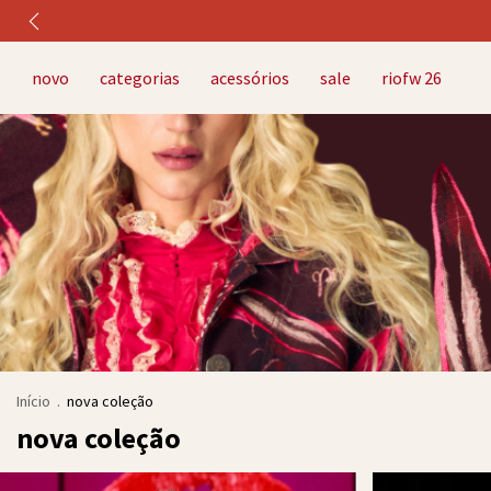
novo
categorias
acessórios
sale
riofw 26
Início
.
nova coleção
nova coleção