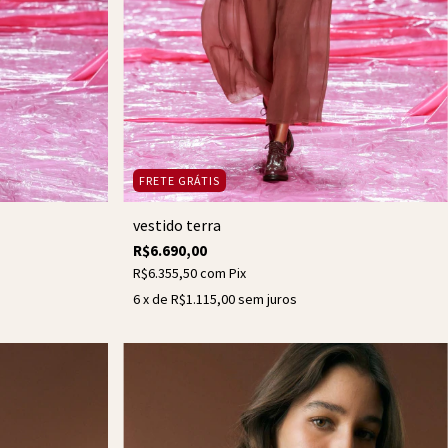
FRETE GRÁTIS
vestido terra
R$6.690,00
R$6.355,50
com
Pix
6
x de
R$1.115,00
sem juros