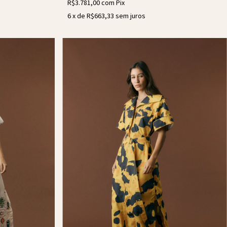
R$3.781,00
com
Pix
6
x de
R$663,33
sem juros