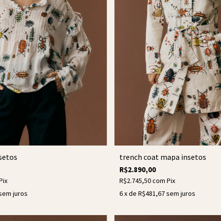
setos
trench coat mapa insetos
R$2.890,00
Pix
R$2.745,50
com
Pix
sem juros
6
x de
R$481,67
sem juros