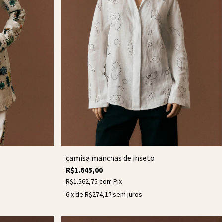
camisa manchas de inseto
R$1.645,00
R$1.562,75
com
Pix
6
x de
R$274,17
sem juros