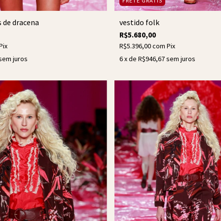
FRETE GRÁTIS
s de dracena
vestido folk
R$5.680,00
Pix
R$5.396,00
com
Pix
sem juros
6
x de
R$946,67
sem juros