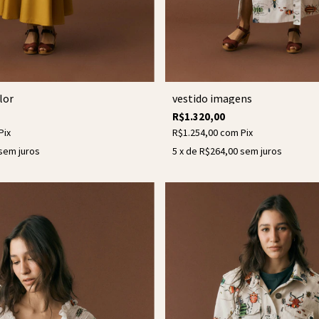
lor
vestido imagens
R$1.320,00
Pix
R$1.254,00
com
Pix
sem juros
5
x de
R$264,00
sem juros