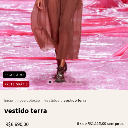
ESGOTADO
FRETE GRÁTIS
Início
.
nova coleção
.
vestidos
.
vestido terra
vestido terra
R$6.690,00
6
x de
R$1.115,00
sem juros