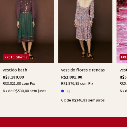
FRETE GRÁTIS
FRE
vestido beth
ves
vestido flores e rendas
R$3.180,00
R$5
R$2.081,00
R$3.021,00
com
Pix
R$5
R$1.976,95
com
Pix
6
x de
R$530,00
sem juros
6
x 
+1
6
x de
R$346,83
sem juros