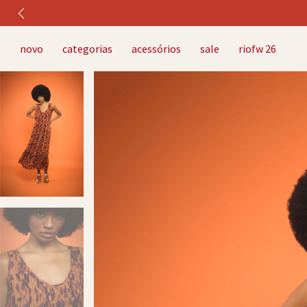
novo
categorias
acessórios
sale
riofw 26