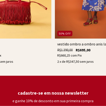
50
%
OFF
vestido ombro a ombro anis la
R$1.390,00
R$695,00
x
R$660,25
com
Pix
sem juros
2
x de
R$347,50
sem juros
cadastre-se em nossa newsletter
e ganhe 10% de desconto em sua primeira compra