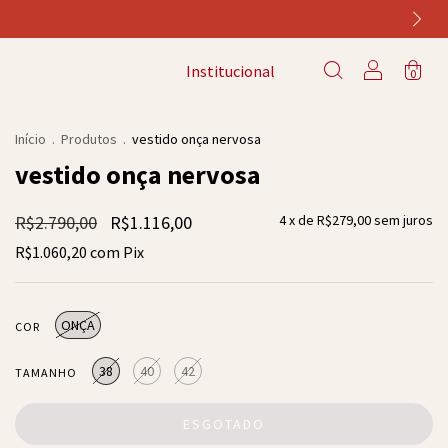
Institucional
0
Início
.
Produtos
.
vestido onça nervosa
vestido onça nervosa
R$2.790,00
R$1.116,00
4
x de
R$279,00
sem juros
R$1.060,20
com
Pix
ONÇA
COR
38
40
42
TAMANHO