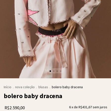
Início
.
nova coleção
.
blusas
.
bolero baby dracena
bolero baby dracena
R$2.590,00
6
x de
R$431,67
sem juros