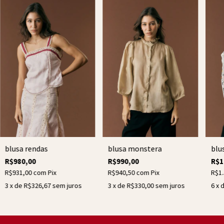
blusa rendas
blusa monstera
blu
R$980,00
R$990,00
R$1
R$931,00
com
Pix
R$940,50
com
Pix
R$1
3
x de
R$326,67
sem juros
3
x de
R$330,00
sem juros
6
x 